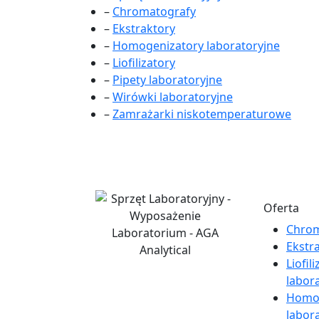
–
Chromatografy
–
Ekstraktory
–
Homogenizatory laboratoryjne
–
Liofilizatory
–
Pipety laboratoryjne
–
Wirówki laboratoryjne
–
Zamrażarki niskotemperaturowe
Oferta
Chrom
Ekstr
Liofil
labor
Homog
labor