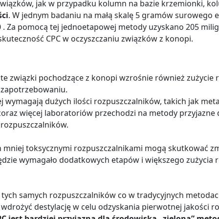
związków, jak w przypadku kolumn na bazie krzemionki, k
ci
. W jednym badaniu na małą skalę 5 gramów surowego e
0 . Za pomocą tej jednoetapowej metody uzyskano 205 mili
skuteczność CPC w oczyszczaniu związków z konopi.
e związki pochodzące z konopi wzrośnie również zużycie 
ć zapotrzebowaniu.
j wymagają dużych ilości rozpuszczalników, takich jak metan
 coraz więcej laboratoriów przechodzi na metody przyjazne
 rozpuszczalników.
ich mniej toksycznymi rozpuszczalnikami mogą skutkować zm
będzie wymagało dodatkowych etapów i większego zużycia 
z tych samych rozpuszczalników co w tradycyjnych metodac
drożyć destylację w celu odzyskania pierwotnej jakości 
C jest bardziej przyjazną dla środowiska „zieloną” meto