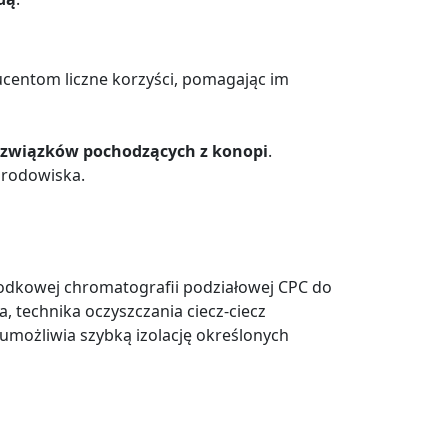
ucentom liczne korzyści, pomagając im
ch związków pochodzących z konopi
.
środowiska.
odkowej chromatografii podziałowej CPC do
 technika oczyszczania ciecz-ciecz
możliwia szybką izolację określonych