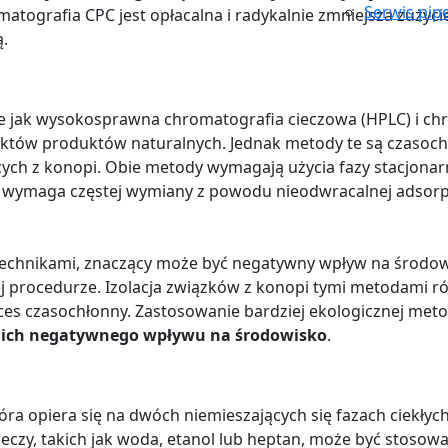
Serwis pip
matografia CPC jest opłacalna i radykalnie zmniejsza zużyc
ą.
ie jak wysokosprawna chromatografia cieczowa (HPLC) i ch
któw produktów naturalnych. Jednak metody te są czasoch
ych z konopi. Obie metody wymagają użycia fazy stacjonar
ry wymaga częstej wymiany z powodu nieodwracalnej adsor
technikami, znaczący może być negatywny wpływ na środ
tej procedurze. Izolacja związków z konopi tymi metodam
oces czasochłonny. Zastosowanie bardziej ekologicznej meto
e ich negatywnego wpływu na środowisko
.
ra opiera się na dwóch niemieszających się fazach ciekłych
ieczy, takich jak woda, etanol lub heptan, może być stosow