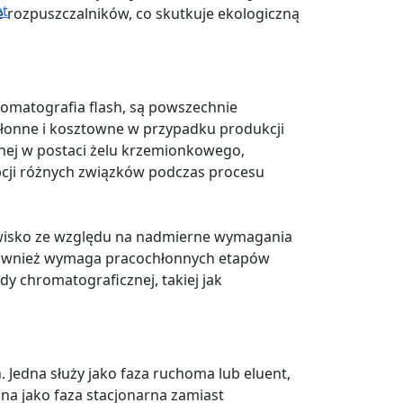
et
ie rozpuszczalników, co skutkuje ekologiczną
romatografia flash, są powszechnie
łonne i kosztowne w przypadku produkcji
nej w postaci żelu krzemionkowego,
pcji różnych związków podczas procesu
owisko ze względu na nadmierne wymagania
i również wymaga pracochłonnych etapów
dy chromatograficznej, takiej jak
. Jedna służy jako faza ruchoma lub eluent,
ana jako faza stacjonarna zamiast