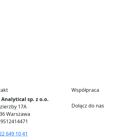
takt
Współpraca
Analytical sp. z o.o.
Dołącz do nas
Dzierzby 17A
836 Warszawa
 9512414471
22 649 10 41