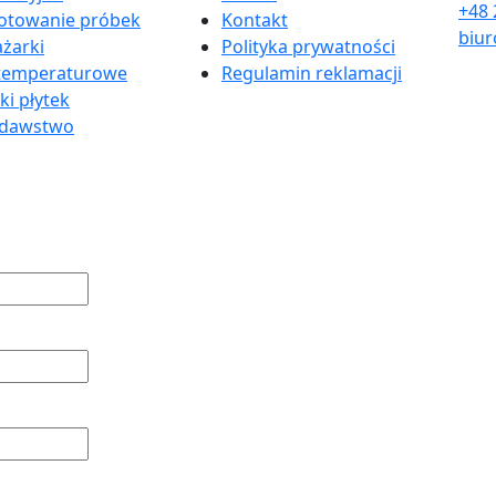
+48 
otowanie próbek
Kontakt
biur
żarki
Polityka prywatności
temperaturowe
Regulamin reklamacji
ki płytek
odawstwo