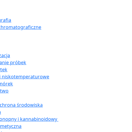
rafia
chromatograficzne
acja
anie próbek
ytek
i niskotemperaturowe
omórek
stwo
ochrona środowiska
a
konopny i kannabinoidowy
smetyczna