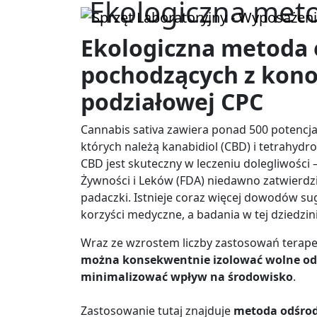
Ekologiczna meto
Ekologiczna metoda 
pochodzących z kono
podziałowej CPC
Cannabis sativa zawiera ponad 500 potencja
których należą kanabidiol (CBD) i tetrahydr
CBD jest skuteczny w leczeniu dolegliwości
Żywności i Leków (FDA) niedawno zatwierdził
padaczki. Istnieje coraz więcej dowodów s
korzyści medyczne, a badania w tej dziedzin
Wraz ze wzrostem liczby zastosowań terape
można konsekwentnie izolować wolne od
minimalizować wpływ na środowisko
.
Zastosowanie tutaj znajduje
metoda odśrodk