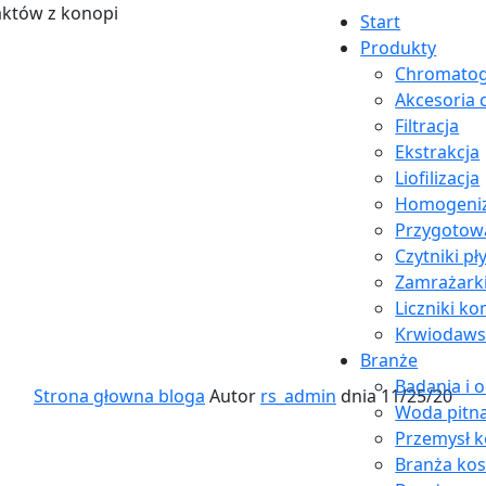
Start
Produkty
Chromatog
Akcesoria 
Filtracja
Ekstrakcja
Liofilizacja
Homogeniz
Przygotow
Czytniki pł
Zamrażark
Liczniki k
Krwiodaw
Branże
Badania i 
Strona głowna bloga
Autor
rs_admin
dnia 11/25/20
Woda pitn
Przemysł 
Branża ko