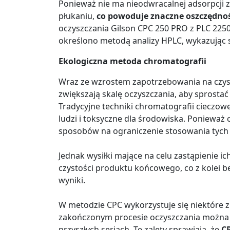
Ponieważ nie ma nieodwracalnej adsorpcji 
płukaniu,
co powoduje znaczne oszczędnoś
oczyszczania Gilson CPC 250 PRO z PLC 225
określono metodą analizy HPLC, wykazując 
Ekologiczna metoda chromatografii
Wraz ze wzrostem zapotrzebowania na czyst
zwiększają skalę oczyszczania, aby sprosta
Tradycyjne techniki chromatografii cieczowe
ludzi i toksyczne dla środowiska. Ponieważ
sposobów na ograniczenie stosowania tych
Jednak wysiłki mające na celu zastąpienie 
czystości produktu końcowego, co z kolei 
wyniki.
W metodzie CPC wykorzystuje się niektóre 
zakończonym procesie oczyszczania można w
przyszłych seriach. Te zalety sprawiają, że
CP