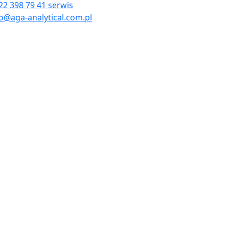
22 398 79 41 serwis
o@aga-analytical.com.pl