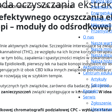
da oczyszczania ekstrak
Branża sp
Przemysł 
Energetyk
efektywnego oczyszczania 
Biologia i 
pi – moduły do odśrodkowej
Mikrobiolo
Przemysł c
O nas
Nasze wart
lnie aktywnych związków. Szczególnie interesujące są zwi
Nasza misj
okannabinol (THC), ze względu na ich liczne korzyści terape
Nasza wizj
 – w tym bólu, zapalenia i spastyczności mięśni w stwardni
Nasza hist
a Epidiolex®, pierwszy lek na bazie konopi indyjskich do le
Aktualności
ugerujących iż obok CBD kilka innych związków pochodzący
Centrum eduka
ie rozwijają się w szybkim tempie.
Artykuły
Szkolenia
utycznych tych związków, zarówno dla badaczy, jak i prod
Kontakt
 zanieczyszczeń
związki występujące w konopiach .
W ide
Serwis
Zgłoszenie
Umowa se
owej chromatografii podziałowej CPC – wydajne i łatwo