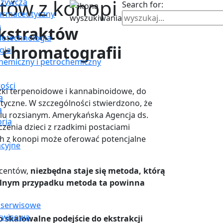
tów z konopi
ożywcza
Search for:
farmaceutyczny
a
ekstraktów
Biotechnologia
 chromatografii
gia
hemiczny i petrochemiczny
ości
ązki terpenoidowe i kannabinoidowe, do
a
utyczne. W szczególności stwierdzono, że
a
eniu rozsianym. Amerykańska Agencja ds.
oria
czenia dzieci z rzadkimi postaciami
ch z konopi może oferować potencjalne
cyjne
ucentów,
niezbędna staje się metoda, którą
alnym przypadku metoda ta powinna
 serwisowe
rwisowa
 skalowalne podejście do ekstrakcji