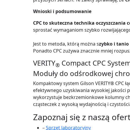
Wnioski i podsumowanie
CPC to skuteczna technika oczyszczania
sprostać wymaganiom szybko rozwijającego
Jest to metoda, którą można s
zybko i tani
Ponadto CPC zużywa znacznie mniej rozpuszcz
VERITY
Compact CPC Syste
®
Moduły do odśrodkowej chrom
Kompaktowy system Gilson VERITY® CPC łąc
efektywnego uzyskiwania wysokiej jakości 
wykorzystuje bezkrzemionkowe kolumny chro
cząsteczek z wysoką wydajnością i czystości
Zapoznaj się z naszą ofer
–
Sprzęt laboratoryjny