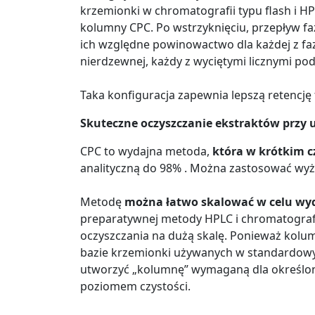
krzemionki w chromatografii typu flash i 
kolumny CPC. Po wstrzyknięciu, przepływ f
ich względne powinowactwo dla każdej z faz
nierdzewnej, każdy z wyciętymi licznymi p
Taka konfiguracja zapewnia lepszą retencję
Skuteczne oczyszczanie ekstraktów przy 
CPC to wydajna metoda,
która w krótkim c
analityczną do 98% . Można zastosować wyżs
Metodę
można łatwo skalować w celu wy
preparatywnej metody HPLC i chromatograf
oczyszczania na dużą skalę. Ponieważ kolumn
bazie krzemionki używanych w standardow
utworzyć „kolumnę” wymaganą dla określo
poziomem czystości.