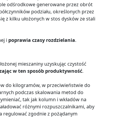
 pole odśrodkowe generowane przez obrót
półczynników podziału, określonych przez
ę z kilku ułożonych w stos dysków ze stali
ej i
poprawia czasy rozdzielania
.
złożonej mieszaniny uzyskując czystość
zając w ten sposób produktywność
.
ów do kilogramów, w przeciwieństwie do
narnych podczas skalowania metod do
wymieniać, tak jak kolumn i wkładów na
ładować różnymi rozpuszczalnikami, aby
na regulować zgodnie z pożądanym