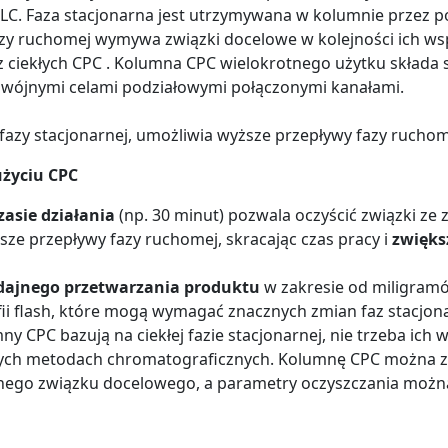
HPLC. Faza stacjonarna jest utrzymywana w kolumnie przez
azy ruchomej wymywa związki docelowe w kolejności ich ws
 ciekłych CPC . Kolumna CPC wielokrotnego użytku składa si
odwójnymi celami podziałowymi połączonymi kanałami.
 fazy stacjonarnej, umożliwia wyższe przepływy fazy ruchom
użyciu CPC
zasie działania
(np. 30 minut) pozwala oczyścić związki ze 
ze przepływy fazy ruchomej, skracając czas pracy i
zwięks
dajnego przetwarzania produktu
w zakresie od miligram
ii flash, które mogą wymagać znacznych zmian faz stacjo
y CPC bazują na ciekłej fazie stacjonarnej, nie trzeba ich 
ych metodach chromatograficznych. Kolumnę CPC można za
nego związku docelowego, a parametry oczyszczania moż