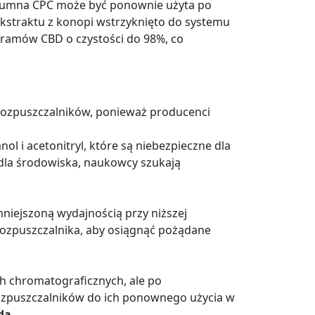
olumna CPC może być ponownie użyta po
kstraktu z konopi wstrzyknięto do systemu
gramów CBD o czystości do 98%, co
rozpuszczalników, ponieważ producenci
ol i acetonitryl, które są niebezpieczne dla
 dla środowiska, naukowcy szukają
niejszoną wydajnością przy niższej
rozpuszczalnika, aby osiągnąć pożądane
h chromatograficznych, ale po
rozpuszczalników do ich ponownego użycia w
dą
.