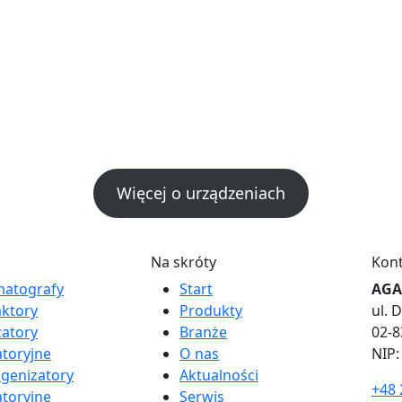
Więcej o urządzeniach
Na skróty
Kon
atografy
Start
AGA 
aktory
Produkty
ul. 
izatory
Branże
02-
atoryjne
O nas
NIP:
enizatory
Aktualności
+48 
atoryjne
Serwis