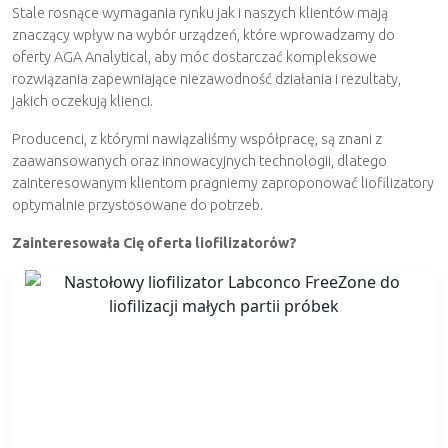
Przemysł farmaceutyczny
Przygotowanie próbek
Stale rosnące wymagania rynku jak i naszych klientów mają
znaczący wpływ na wybór urządzeń, które wprowadzamy do
Umowa serwisowa
Energetyka
Czytniki płytek
oferty AGA Analytical, aby móc dostarczać kompleksowe
rozwiązania zapewniające niezawodność działania i rezultaty,
Serwis pipet
Biologia i Biotechnologia
Zamrażarki niskotemperaturowe
jakich oczekują klienci.
Mikrobiologia
Producenci, z którymi nawiązaliśmy współpracę, są znani z
Liczniki komórek
zaawansowanych oraz innowacyjnych technologii, dlatego
zainteresowanym klientom pragniemy zaproponować liofilizatory
Przemysł chemiczny i petrochemiczny
Krwiodawstwo
optymalnie przystosowane do potrzeb.
Zainteresowała Cię oferta liofilizatorów?