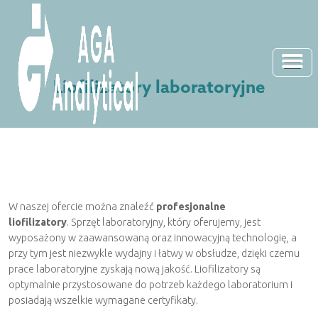
Start
Liofilizatory laboratoryjne
Produkty
Branże
Chromatografia
O nas
Badania i ochrona środowiska
Akcesoria chromatograficzne
Aktualności
Nasze wartości
Woda pitna
Filtracja
W naszej ofercie można znaleźć
profesjonalne
Centrum edukacyjne
Nasza misja
liofilizatory
.
Sprzęt laboratoryjny
Przemysł konopny i kannabinoidowy
, który oferujemy, jest
Ekstrakcja
wyposażony w zaawansowaną oraz innowacyjną technologię, a
Kontakt
Artykuły
przy tym jest niezwykle wydajny i łatwy w obsłudze, dzięki czemu
Nasza wizja
Branża kosmetyczna
Liofilizacja
prace laboratoryjne zyskają nową jakość. Liofilizatory są
Serwis
optymalnie przystosowane do potrzeb każdego laboratorium i
Szkolenia
Nasza historia
Branża spożywcza
Homogenizacja
posiadają wszelkie wymagane certyfikaty.
Search
for:
Zgłoszenie serwisowe