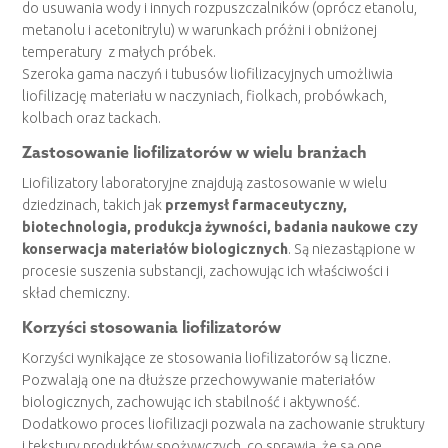
do usuwania wody i innych rozpuszczalników (oprócz etanolu,
metanolu i acetonitrylu) w warunkach próżni i obniżonej
temperatury z małych próbek.
Szeroka gama naczyń i tubusów liofilizacyjnych umożliwia
liofilizację materiału w naczyniach, fiolkach, probówkach,
kolbach oraz tackach.
Zastosowanie liofilizatorów w wielu branżach
Liofilizatory laboratoryjne znajdują zastosowanie w wielu
dziedzinach, takich jak
przemysł farmaceutyczny,
biotechnologia, produkcja żywności, badania naukowe czy
konserwacja materiałów biologicznych
. Są niezastąpione w
procesie suszenia substancji, zachowując ich właściwości i
skład chemiczny.
Korzyści stosowania liofilizatorów
Korzyści wynikające ze stosowania liofilizatorów są liczne.
Pozwalają one na dłuższe przechowywanie materiałów
biologicznych, zachowując ich stabilność i aktywność.
Dodatkowo proces liofilizacji pozwala na zachowanie struktury
i tekstury produktów spożywczych, co sprawia, że są one