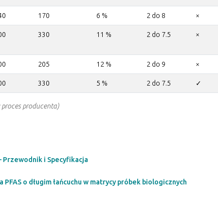
40
170
6 %
2 do 8
×
00
330
11 %
2 do 7.5
×
00
205
12 %
2 do 9
×
00
330
5 %
2 do 7.5
✓
 proces producenta)
Przewodnik i Specyfikacja
iza PFAS o długim łańcuchu w matrycy próbek biologicznych