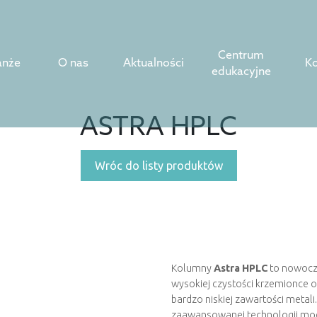
Centrum
anże
O nas
Aktualności
Ko
edukacyjne
ASTRA HPLC
Wróc do listy produktów
Kolumny
Astra HPLC
to nowocze
wysokiej czystości krzemionce o 
bardzo niskiej zawartości metali
zaawansowanej technologii mody