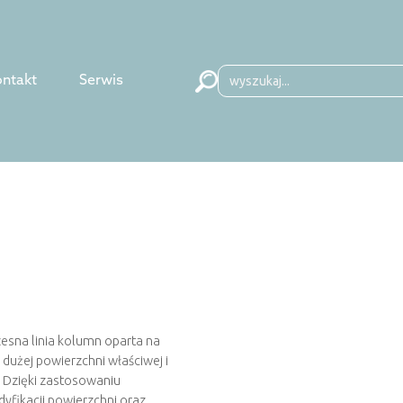
Search
ntakt
Serwis
for:
sna linia kolumn oparta na
dużej powierzchni właściwej i
. Dzięki zastosowaniu
fikacji powierzchni oraz