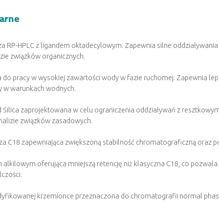
narne
aza RP-HPLC z ligandem oktadecylowym. Zapewnia silne oddziaływania
zie związków organicznych.
do pracy w wysokiej zawartości wody w fazie ruchomej. Zapewnia lep
acy w warunkach wodnych.
d Silica zaprojektowana w celu ograniczenia oddziaływań z resztkowy
nalizie związków zasadowych.
 C18 zapewniająca zwiększoną stabilność chromatograficzną oraz po
alkilowym oferująca mniejszą retencję niż klasyczna C18, co pozwala s
czości.
yfikowanej krzemionce przeznaczona do chromatografii normal phase