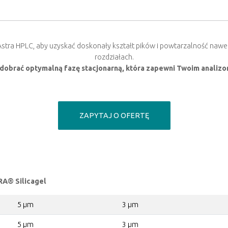
stra HPLC, aby uzyskać doskonały kształt pików i powtarzalność nawe
rozdziałach.
y dobrać optymalną fazę stacjonarną, która zapewni Twoim analizom
ZAPYTAJ O OFERTĘ
RA® Silicagel
5 µm
3 µm
5 µm
3 µm