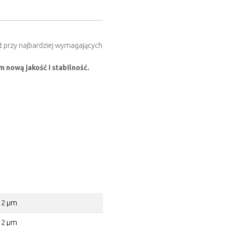
t przy najbardziej wymagających
 nową jakość i stabilność.
2 µm
2 µm