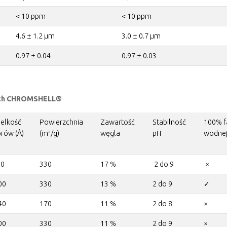
< 10 ppm
< 10 ppm
4.6 ± 1.2 µm
3.0 ± 0.7 µm
0.97 ± 0.04
0.97 ± 0.03
nych CHROMSHELL®
elkość
Powierzchnia
Zawartość
Stabilność
100% f
rów (Å)
(m²/g)
węgla
pH
wodne
00
330
17 %
2 do 9
×
00
330
13 %
2 do 9
✓
40
170
11 %
2 do 8
×
00
330
11 %
2 do 9
×