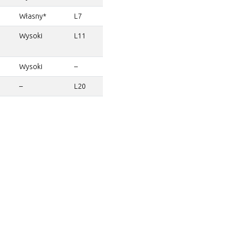
Własny*
L7
Wysoki
L11
Wysoki
–
–
L20