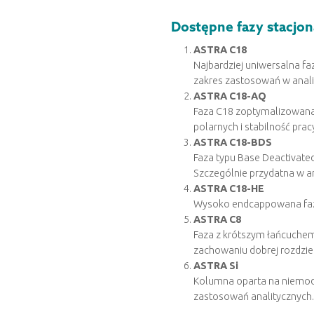
Dostępne fazy stacjo
ASTRA C18
Najbardziej uniwersalna f
zakres zastosowań w anali
ASTRA C18-AQ
Faza C18 zoptymalizowana 
polarnych i stabilność pr
ASTRA C18-BDS
Faza typu Base Deactivate
Szczególnie przydatna w a
ASTRA C18-HE
Wysoko endcappowana faza
ASTRA C8
Faza z krótszym łańcuchem 
zachowaniu dobrej rozdziel
ASTRA Si
Kolumna oparta na niemod
zastosowań analitycznych.