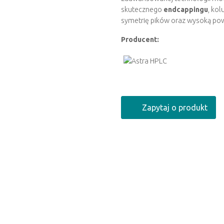
skutecznego
endcappingu
, ko
symetrię pików oraz wysoką pow
Producent:
Zapytaj o produkt