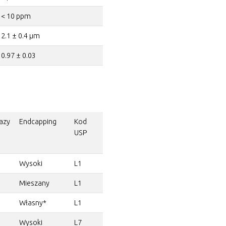
< 10 ppm
2.1 ± 0.4 µm
0.97 ± 0.03
azy
Endcapping
Kod
j
USP
Wysoki
L1
Mieszany
L1
Własny*
L1
Wysoki
L7