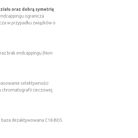
iału oraz dobrą symetrię
 endcappingu ogranicza
zcza w przypadku związków o
opasowanie selektywności
 chromatografii cieczowej,