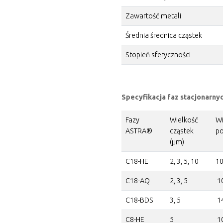
Zawartość metali
Średnia średnica cząstek
Stopień sferyczności
Specyfikacja faz stacjonar
Fazy
Wielkość
Wi
ASTRA®
cząstek
po
(µm)
C18-HE
2, 3, 5, 10
1
C18-AQ
2, 3, 5
1
C18-BDS
3, 5
1
C8-HE
5
1