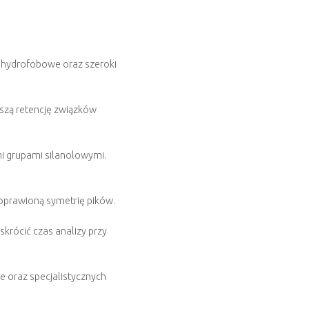
 hydrofobowe oraz szeroki
szą retencję związków
mi grupami silanolowymi.
prawioną symetrię pików.
krócić czas analizy przy
 oraz specjalistycznych