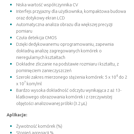
Niska wartość współczynnika CV
Interfejs przyjazny dla użytkownika, kompaktowa budowa
oraz dotykowy ekran LCD
Automatyczna analiza obrazu dla większej precyzji
pomiaru
Czuła detekcja CMOS
Dzięki dedykowanemu oprogramowaniu, zapewnia
dokładną analizę zagregowanych komórek o
nieregularnych kształtach
Dokładne zliczanie na podstawie rozmiaru i kształtu, z
pominięciem zanieczyszczeń
4
Szeroki zakres mierzonego stężenia komórek: 5 x 10
do 2
7
x 10
kom/ml
Bardzo wysoka dokładność odczytu wynikająca z aż 13-
klatkowego obrazowania komórek i z rzeczywistej
objętości analizowanej próbki (3.2 µL)
Aplikacje:
Żywotność komórek (%)
Stopień agregacji %