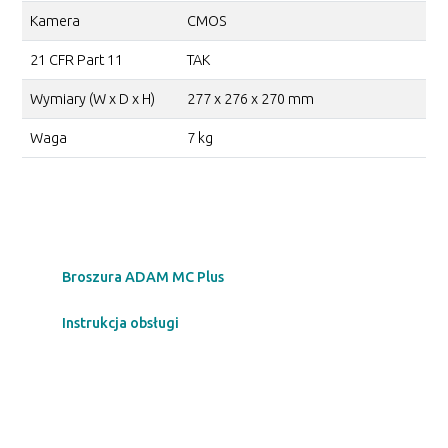
Kamera
CMOS
21 CFR Part 11
TAK
Wymiary (W x D x H)
277 x 276 x 270 mm
Waga
7 kg
Broszura ADAM MC Plus
Instrukcja obsługi