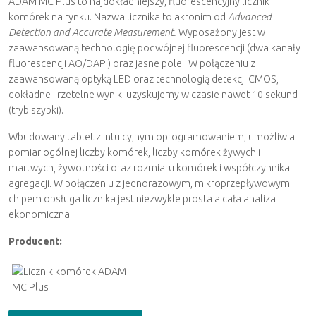
Przemysł farmaceutyczny
ADAM MC Plus to najdokładniejszy, fluorescencyjny licznik
Przygotowanie próbek
komórek na rynku. Nazwa licznika to akronim od
Advanced
Umowa serwisowa
Detection and Accurate Measurement.
Wyposażony jest w
Energetyka
Czytniki płytek
zaawansowaną technologię podwójnej fluorescencji (dwa kanały
Serwis pipet
fluorescencji AO/DAPI) oraz jasne pole. W połączeniu z
Biologia i Biotechnologia
Zamrażarki niskotemperaturowe
zaawansowaną optyką LED oraz technologią detekcji CMOS,
dokładne i rzetelne wyniki uzyskujemy w czasie nawet 10 sekund
Mikrobiologia
Liczniki komórek
(tryb szybki).
Przemysł chemiczny i petrochem
Krwiodawstwo
Wbudowany tablet z intuicyjnym oprogramowaniem, umożliwia
pomiar ogólnej liczby komórek, liczby komórek żywych i
martwych, żywotności oraz rozmiaru komórek i współczynnika
agregacji. W połączeniu z jednorazowym, mikroprzepływowym
chipem obsługa licznika jest niezwykle prosta a cała analiza
ekonomiczna.
Producent: