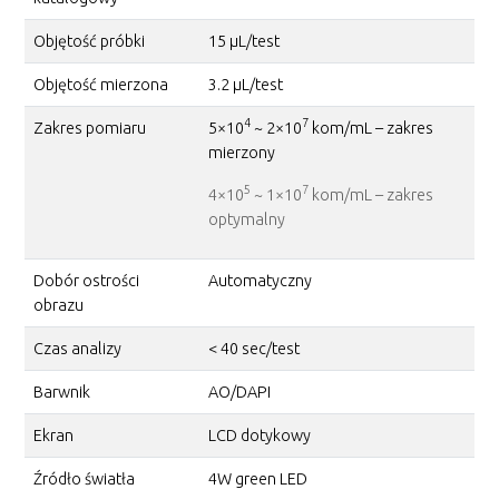
Objętość próbki
15 µL/test
Objętość mierzona
3.2 µL/test
4
7
Zakres pomiaru
5×10
~ 2×10
kom/mL – zakres
mierzony
5
7
4×10
~ 1×10
kom/mL – zakres
optymalny
Dobór ostrości
Automatyczny
obrazu
Czas analizy
< 40 sec/test
Barwnik
AO/DAPI
Ekran
LCD dotykowy
Źródło światła
4W green LED