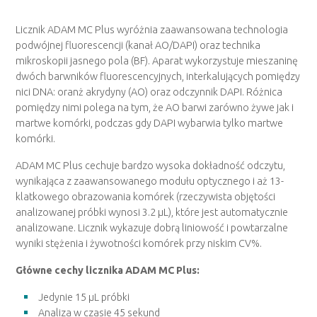
Licznik ADAM MC Plus wyróżnia zaawansowana technologia
podwójnej fluorescencji (kanał AO/DAPI) oraz technika
mikroskopii jasnego pola (BF). Aparat wykorzystuje mieszaninę
dwóch barwników fluorescencyjnych, interkalujących pomiędzy
nici DNA: oranż akrydyny (AO) oraz odczynnik DAPI. Różnica
pomiędzy nimi polega na tym, że AO barwi zarówno żywe jak i
martwe komórki, podczas gdy DAPI wybarwia tylko martwe
komórki.
ADAM MC Plus cechuje bardzo wysoka dokładność odczytu,
wynikająca z zaawansowanego modułu optycznego i aż 13-
klatkowego obrazowania komórek (rzeczywista objętości
analizowanej próbki wynosi 3.2 µL), które jest automatycznie
analizowane. Licznik wykazuje dobrą liniowość i powtarzalne
wyniki stężenia i żywotności komórek przy niskim CV%.
Główne cechy licznika ADAM MC Plus:
Jedynie 15 µL próbki
Analiza w czasie 45 sekund