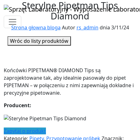
Sterylne Pipetman Tips
Diamond
Strona głowna bloga
Autor
rs_admin
dnia 3/11/24
Wróc do listy produktów
Końcówki PIPETMAN® DIAMOND Tips są
zaprojektowane tak, aby idealnie pasowały do pipet
PIPETMAN – w połączeniu z nimi zapewniają dokładne i
precyzyjne pipetowanie.
Producent:
Zapytaj o produkt
Kategorie:
Pipety
,
Przygotowanie próbek
Znacznik: