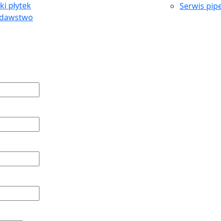
ki płytek
Serwis pip
odawstwo