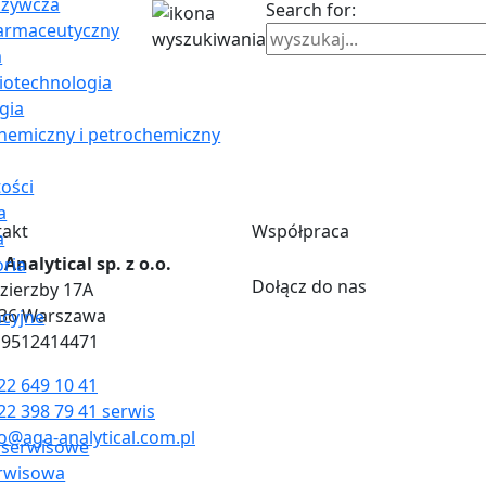
ożywcza
Search for:
farmaceutyczny
a
Biotechnologia
gia
hemiczny i petrochemiczny
ości
a
takt
Współpraca
a
Analytical sp. z o.o.
oria
Dołącz do nas
Dzierzby 17A
836 Warszawa
cyjne
 9512414471
22 649 10 41
22 398 79 41 serwis
o@aga-analytical.com.pl
 serwisowe
rwisowa