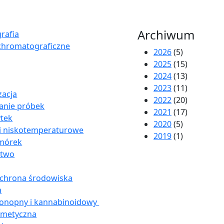
Archiwum
rafia
chromatograficzne
2026
(5)
2025
(15)
2024
(13)
2023
(11)
acja
2022
(20)
anie próbek
2021
(17)
ytek
2020
(5)
i niskotemperaturowe
2019
(1)
omórek
stwo
ochrona środowiska
a
konopny i kannabinoidowy
smetyczna