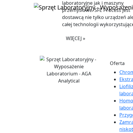
laboratoryjne jak i maszyny
przemysłowe. SFE Process jest
dostawcą nie tylko urządzeń al
całej technologii wykorzystujące
WIĘCEJ »
Oferta
Chrom
Ekstr
Liofil
labor
Homog
labor
Przyg
Zamra
nisko