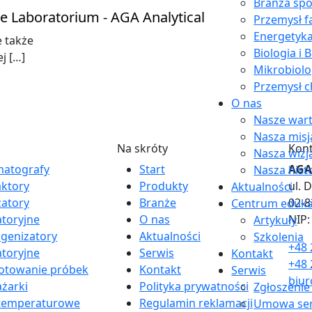
Branża sp
Przemysł 
Energetyk
e także
Biologia i 
j […]
Mikrobiolo
Przemysł c
O nas
Nasze wart
Nasza misj
Na skróty
Kon
Nasza wizj
atografy
Start
AGA 
Nasza hist
aktory
Produkty
ul. 
Aktualności
izatory
Branże
02-
Centrum eduka
atoryjne
O nas
NIP:
Artykuły
enizatory
Aktualności
Szkolenia
+48 
atoryjne
Serwis
Kontakt
+48 
otowanie próbek
Kontakt
Serwis
biur
żarki
Polityka prywatności
Zgłoszenie
temperaturowe
Regulamin reklamacji
Umowa se