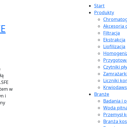
Start
Produkty
Chromatog
FE
Akcesoria 
Filtracja
Ekstrakcja
Liofilizacja
Homogeniz
Przygotow
Czytniki pł
m
Zamrażark
łą
Liczniki k
.SFE
Krwiodaw
rtem w
Branże
n i
Badania i 
yny
Woda pitn
Przemysł 
Branża ko