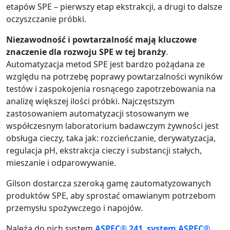
etapów SPE – pierwszy etap ekstrakcji, a drugi to dalsze
oczyszczanie próbki.
Niezawodność i powtarzalność mają kluczowe
znaczenie dla rozwoju SPE w tej branży
.
Automatyzacja metod SPE jest bardzo pożądana ze
względu na potrzebę poprawy powtarzalności wyników
testów i zaspokojenia rosnącego zapotrzebowania na
analizę większej ilości próbki. Najczęstszym
zastosowaniem automatyzacji stosowanym we
współczesnym laboratorium badawczym żywności jest
obsługa cieczy, taka jak: rozcieńczanie, derywatyzacja,
regulacja pH, ekstrakcja cieczy i substancji stałych,
mieszanie i odparowywanie.
Gilson dostarcza szeroką gamę zautomatyzowanych
produktów SPE, aby sprostać omawianym potrzebom
przemysłu spożywczego i napojów.
Należą do nich system
ASPEC® 241
,
system ASPEC®