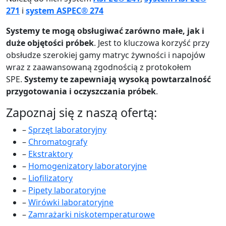
271
i
system ASPEC® 274
Systemy te mogą obsługiwać zarówno małe, jak i
duże objętości próbek
. Jest to kluczowa korzyść przy
obsłudze szerokiej gamy matryc żywności i napojów
wraz z zaawansowaną zgodnością z protokołem
SPE.
Systemy te zapewniają wysoką powtarzalność
przygotowania i oczyszczania próbek
.
Zapoznaj się z naszą ofertą:
–
Sprzęt laboratoryjny
–
Chromatografy
–
Ekstraktory
–
Homogenizatory laboratoryjne
–
Liofilizatory
–
Pipety laboratoryjne
–
Wirówki laboratoryjne
–
Zamrażarki niskotemperaturowe