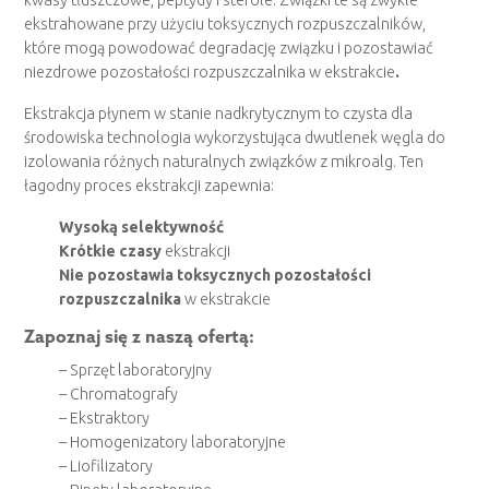
kwasy tłuszczowe, peptydy i sterole. Związki te są zwykle
ekstrahowane przy użyciu toksycznych rozpuszczalników,
które mogą powodować degradację związku i pozostawiać
niezdrowe pozostałości rozpuszczalnika w ekstrakcie
.
Ekstrakcja płynem w stanie nadkrytycznym to czysta dla
środowiska technologia wykorzystująca dwutlenek węgla do
izolowania różnych naturalnych związków z mikroalg. Ten
łagodny proces ekstrakcji zapewnia:
Wysoką selektywność
Krótkie czasy
ekstrakcji
Nie pozostawia toksycznych pozostałości
rozpuszczalnika
w ekstrakcie
Zapoznaj się z naszą ofertą:
–
Sprzęt laboratoryjny
–
Chromatografy
–
Ekstraktory
–
Homogenizatory laboratoryjne
–
Liofilizatory