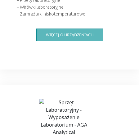
–
Pipety laboratoryjne
–
Wirówki laboratoryjne
–
Zamrażarki niskotemperaturowe
WIĘCEJ O URZĄDZENIACH