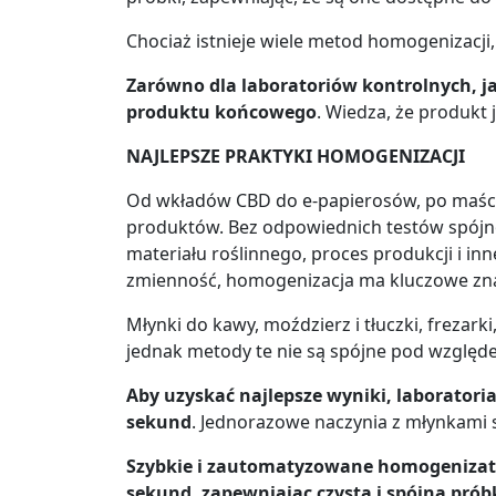
Chociaż istnieje wiele metod homogenizacji,
Zarówno dla laboratoriów kontrolnych, j
produktu końcowego
. Wiedza, że ​​produk
NAJLEPSZE PRAKTYKI HOMOGENIZACJI
Od wkładów CBD do e-papierosów, po maści,
produktów. Bez odpowiednich testów spójno
materiału roślinnego, proces produkcji i in
zmienność, homogenizacja ma kluczowe zna
Młynki do kawy, moździerz i tłuczki, frezark
jednak metody te nie są spójne pod względ
Aby uzyskać najlepsze wyniki, laborator
sekund
. Jednorazowe naczynia z młynkami 
Szybkie i zautomatyzowane homogenizato
sekund,
zapewniając czystą i spójną prób