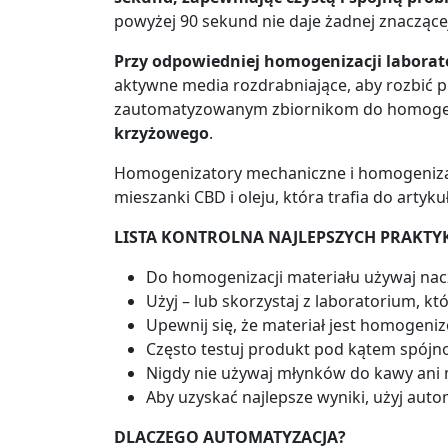
powyżej 90 sekund nie daje żadnej znaczącej
Przy odpowiedniej homogenizacji labora
aktywne media rozdrabniające, aby rozbić p
zautomatyzowanym zbiornikom do homoge
krzyżowego
.
Homogenizatory mechaniczne i homogenizat
mieszanki CBD i oleju, która trafia do art
LISTA KONTROLNA NAJLEPSZYCH PRAKTY
Do homogenizacji materiału używaj na
Użyj – lub skorzystaj z laboratorium,
Upewnij się, że materiał jest homogen
Często testuj produkt pod kątem spójn
Nigdy nie używaj młynków do kawy ani 
Aby uzyskać najlepsze wyniki, użyj au
DLACZEGO AUTOMATYZACJA?