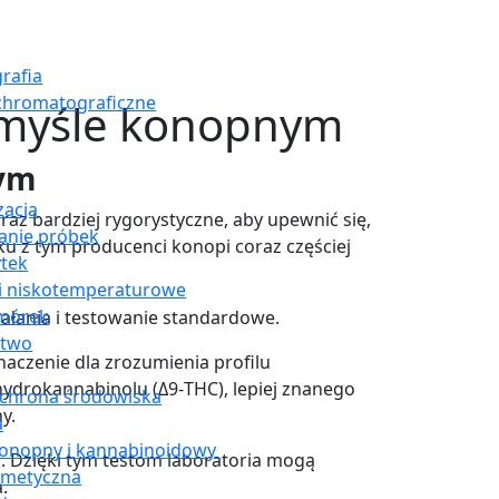
rafia
chromatograficzne
zemyśle konopnym
nym
acja
raz bardziej rygorystyczne, aby upewnić się,
anie próbek
u z tym producenci konopi coraz częściej
ytek
i niskotemperaturowe
omórek
ałania i testowanie standardowe.
stwo
naczenie dla zrozumienia profilu
ydrokannabinolu (Δ9-THC), lepiej znanego
ochrona środowiska
y.
a
konopny i kannabinoidowy
o. Dzięki tym testom laboratoria mogą
smetyczna
.