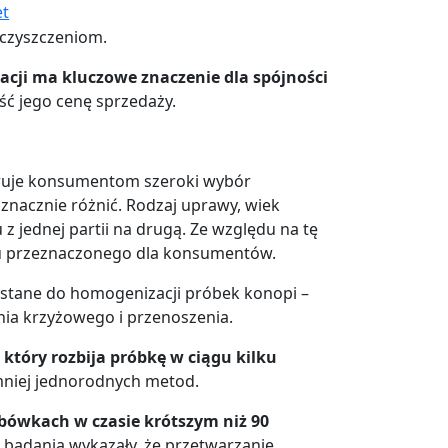
et
eczyszczeniom.
cji ma kluczowe znaczenie dla spójności
eść jego cenę sprzedaży.
feruje konsumentom szeroki wybór
nacznie różnić. Rodzaj uprawy, wiek
z jednej partii na drugą. Ze względu na tę
tu przeznaczonego dla konsumentów.
rzystane do homogenizacji próbek konopi –
ia krzyżowego i przenoszenia.
tóry rozbija próbkę w ciągu kilku
mniej jednorodnych metod.
bówkach w czasie krótszym niż 90
, badania wykazały, że przetwarzanie