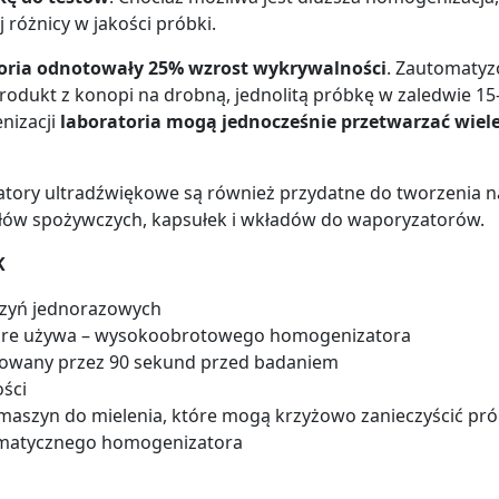
 różnicy w jakości próbki.
toria odnotowały 25% wzrost wykrywalności
. Zautomaty
rodukt z konopi na drobną, jednolitą próbkę w zaledwie 15
nizacji
laboratoria mogą jednocześnie przetwarzać wiele
ory ultradźwiękowe są również przydatne do tworzenia n
ykułów spożywczych, kapsułek i wkładów do waporyzatorów.
K
czyń jednorazowych
 które używa – wysokoobrotowego homogenizatora
izowany przez 90 sekund przed badaniem
ości
maszyn do mielenia, które mogą krzyżowo zanieczyścić pró
tomatycznego homogenizatora