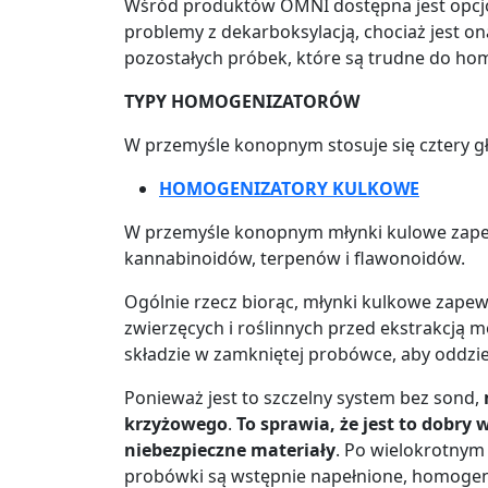
Wśród produktów OMNI dostępna jest opcjona
problemy z dekarboksylacją, chociaż jest o
pozostałych próbek, które są trudne do hom
TYPY HOMOGENIZATORÓW
W przemyśle konopnym stosuje się cztery 
HOMOGENIZATORY KULKOWE
W przemyśle konopnym młynki kulowe zapewn
kannabinoidów, terpenów i flawonoidów.
Ogólnie rzecz biorąc, młynki kulkowe zapewn
zwierzęcych i roślinnych przed ekstrakcją m
składzie w zamkniętej probówce, aby oddzie
Ponieważ jest to szczelny system bez sond,
krzyżowego
.
To sprawia, że ​​jest to dob
niebezpieczne materiały
. Po wielokrotnym 
probówki są wstępnie napełnione, homogeni