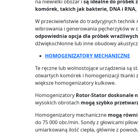
na niewielki obszar i
są idealne do próbek 
komórek, takich jak bakterie, DNA i RNA,
W przeciwieństwie do tradycyjnych technik
wibrowania i generowania pęcherzyków w 
odpowiednia opcja dla próbek wrażliwyc
dźwiękochłonne lub inne obudowy akustycz
HOMOGENIZATORY MECHANICZNE
Te ręczne lub wolnostojące urządzenia są
otwartych komórek i homogenizacji tkanki
większe homogenizatory kulkowe.
Homogenizatory
Rotor-Stator doskonale 
wysokich obrotach
mogą szybko przetwarza
Homogenizatory mechaniczne
mogą równie
do 75 000 obr./min. Sondy z głowicami piłow
umiarkowaną ilość ciepła, głównie z powodu s