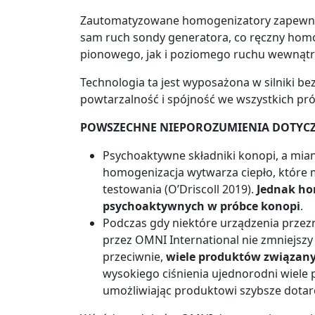
Zautomatyzowane homogenizatory zapewn
sam ruch sondy generatora, co ręczny hom
pionowego, jak i poziomego ruchu wewnątr
Technologia ta jest wyposażona w silniki b
powtarzalność i spójność we wszystkich pr
POWSZECHNE NIEPOROZUMIENIA DOTYCZ
Psychoaktywne składniki konopi, a mia
homogenizacja wytwarza ciepło, które 
testowania (O’Driscoll 2019).
Jednak hom
psychoaktywnych w próbce konopi
.
Podczas gdy niektóre urządzenia prze
przez OMNI International nie zmniejszy
przeciwnie,
wiele produktów związanyc
wysokiego ciśnienia ujednorodni wiele
umożliwiając produktowi szybsze dotarc