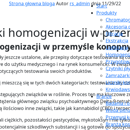
Strona głowna bloga
Autor
rs_admin
dnia 11/29/22
Start
Produkty
Chromatog
Akcesoria 
yki homogenizacji w pr
Filtracja
Ekstrakcja
mogenizacji w przemyśle konop
Liofilizacja
Homogeniz
y jeszcze ustalone, ale przepisy dotyczące testowania są co
Przygotow
e do użytku medycznego i na rynek konsumencki. W związk
Czytniki pł
otyczących testowania swoich produktów.
Zamrażark
Liczniki k
ieszczą się w tych dwóch kategoriach: testowanie siły dzi
Krwiodaw
stępujących związków w roślinie. Proces ten ma kluczowe z
Branże
tężenia głównego związku psychoaktywnego Delta-9-tetrah
Badania i 
lościowo inne związki, takie jak kannabidiol (CBD) i terpen
Woda pitn
Przemysł 
 ciężkich, pozostałości pestycydów, mykotoksyn i nie tylk
Branża ko
otencjalnie szkodliwych substancji i są gotowe do spożycia