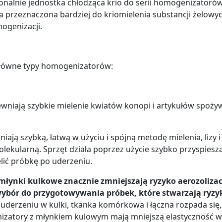
lnie jednostka chłodząca krio do serii homogenizatorów Be
na przeznaczona bardziej do kriomielenia substancji żelowy
ogenizacji.
główne typy homogenizatorów:
iają szybkie mielenie kwiatów konopi i artykułów spożywc
iają szybką, łatwą w użyciu i spójną metodę mielenia, lizy 
olekularną. Sprzęt działa poprzez użycie szybko przyspiesz
lić próbkę po uderzeniu.
młynki kulkowe znacznie zmniejszają ryzyko aerozolizacj
ry wybór do przygotowywania próbek, które stwarzają ryzyk
uderzeniu w kulki, tkanka komórkowa i łączna rozpada się,
zatory z młynkiem kulowym mają mniejszą elastyczność w o