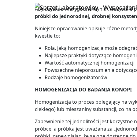
Aby uzyskać wiarygodne wyniki, wszystkie p
próbki do jednorodnej, drobnej konsyste
Niniejsze opracowanie opisuje różne metod
kwestie to:
Rola, jaką homogenizacja może odegra
Najlepsze praktyki dotyczące homogeni
Wartość automatycznej homogenizacji
Powszechne nieporozumienia dotycząc
Rodzaje homogenizatorów
HOMOGENIZACJA DO BADANIA KONOPI
Homogenizacja to proces polegający na wykor
ciekłego) lub mieszaniny substancji, co na 
Zapewnienie tej jednolitości jest korzystne
próbce, a próbka jest uważana za „jednorod
próbki, zapewniając, że są one dostępne do p