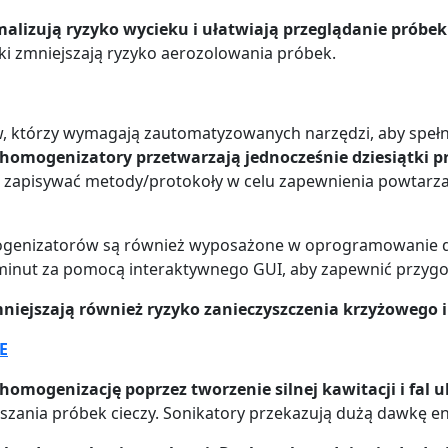
lizują ryzyko wycieku i ułatwiają przeglądanie próbek 
ki zmniejszają ryzyko aerozolowania próbek.
, którzy wymagają zautomatyzowanych narzędzi, aby speł
homogenizatory przetwarzają jednocześnie dziesiątki p
 zapisywać metody/protokoły w celu zapewnienia powtarzal
enizatorów są również wyposażone w oprogramowanie do 
 minut za pomocą interaktywnego GUI, aby zapewnić przygot
niejszają również ryzyko zanieczyszczenia krzyżowego 
E
homogenizację poprzez tworzenie silnej kawitacji i fal
szania próbek cieczy. Sonikatory przekazują dużą dawkę en