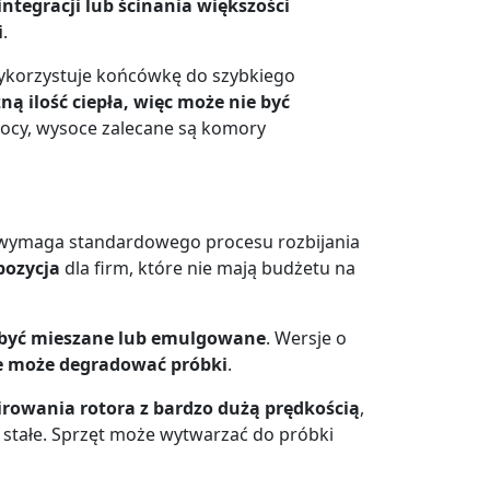
ntegracji lub ścinania większości
i
.
wykorzystuje końcówkę do szybkiego
ą ilość ciepła, więc może nie być
mocy, wysoce zalecane są komory
 wymaga standardowego procesu rozbijania
pozycja
dla firm, które nie mają budżetu na
ą być mieszane lub emulgowane
. Wersje o
re może degradować próbki
.
rowania rotora z bardzo dużą prędkością
,
a stałe. Sprzęt może wytwarzać do próbki