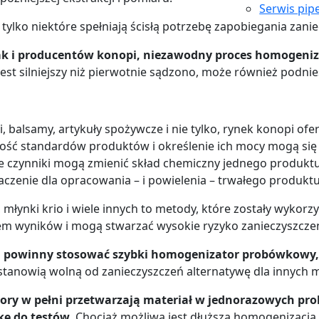
Serwis pip
 tylko niektóre spełniają ścisłą potrzebę zapobiegania zani
ak i producentów konopi, niezawodny proces homogeniza
t jest silniejszy niż pierwotnie sądzono, może również podni
 balsamy, artykuły spożywcze i nie tylko, rynek konopi o
ść standardów produktów i określenie ich mocy mogą się z
ne czynniki mogą zmienić skład chemiczny jednego produktu 
czenie dla opracowania – i powielenia – trwałego produk
i, młynki krio i wiele innych to metody, które zostały wyko
em wyników i mogą stwarzać wysokie ryzyko zanieczyszczen
ia powinny stosować szybki homogenizator probówkowy, k
stanowią wolną od zanieczyszczeń alternatywę dla innych 
ry w pełni przetwarzają materiał w jednorazowych pro
kę do testów
. Chociaż możliwa jest dłuższa homogenizacja