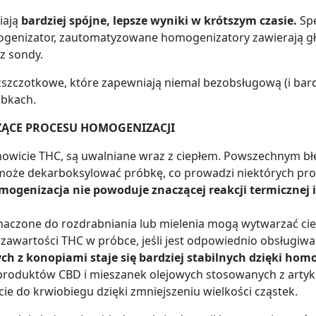
iają
bardziej spójne, lepsze wyniki w krótszym czasie.
Sp
ogenizator, zautomatyzowane homogenizatory zawierają gł
z sondy.
ezszczotkowe, które zapewniają niemal bezobsługową (i bar
óbkach.
ĄCE PROCESU HOMOGENIZACJI
nowicie THC, są uwalniane wraz z ciepłem. Powszechnym bł
może dekarboksylować próbkę, co prowadzi niektórych pr
ogenizacja nie powoduje znaczącej reakcji termicznej i
znaczone do rozdrabniania lub mielenia mogą wytwarzać 
 zawartości THC w próbce, jeśli jest odpowiednio obsługiw
h z konopiami staje się bardziej stabilnych dzięki homo
 produktów CBD i mieszanek olejowych stosowanych z artyk
ie do krwiobiegu dzięki zmniejszeniu wielkości cząstek.