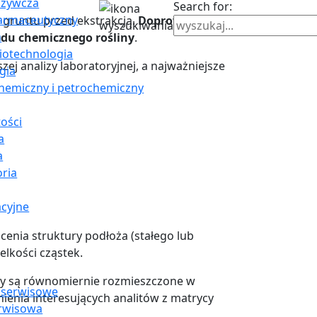
ożywcza
Search for:
farmaceutyczny
 gruntu przed ekstrakcją.
Doprowadzenie
a
adu chemicznego rośliny
.
Biotechnologia
 analizy laboratoryjnej, a najważniejsze
gia
hemiczny i petrochemiczny
ości
a
a
oria
cyjne
cenia struktury podłoża (stałego lub
elkości cząstek.
lizy są równomiernie rozmieszczone w
 serwisowe
ienia interesujących analitów z matrycy
rwisowa