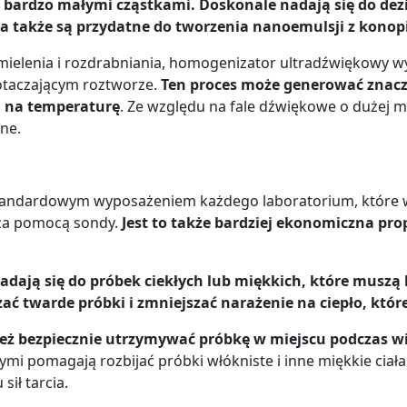
z bardzo małymi cząstkami.
Doskonale nadają się do dezi
 a także są przydatne do tworzenia nanoemulsji z konop
 mielenia i rozdrabniania, homogenizator ultradźwiękowy 
otaczającym roztworze.
Ten proces może generować znaczn
h na temperaturę
. Ze względu na fale dźwiękowe o dużej 
ne.
 standardowym wyposażeniem każdego laboratorium, które
 za pomocą sondy.
Jest to także bardziej ekonomiczna pro
nadają się do próbek ciekłych lub miękkich, które musz
ć twarde próbki i zmniejszać narażenie na ciepło, któ
ż bezpiecznie utrzymywać próbkę w miejscu podczas wi
ymi pomagają rozbijać próbki włókniste i inne miękkie ciał
ił tarcia.