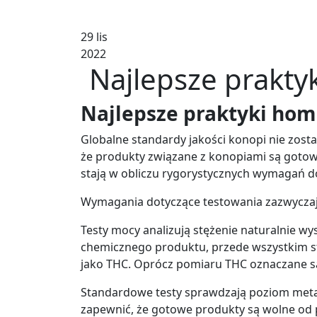
29 lis
2022
Najlepsze prakt
Najlepsze praktyki ho
Globalne standardy jakości konopi nie został
że produkty związane z konopiami są gotow
stają w obliczu rygorystycznych wymagań d
Wymagania dotyczące testowania zazwyczaj m
Testy mocy analizują stężenie naturalnie wy
chemicznego produktu, przede wszystkim s
jako THC. Oprócz pomiaru THC oznaczane są i
Standardowe testy sprawdzają poziom metali
zapewnić, że gotowe produkty są wolne od p