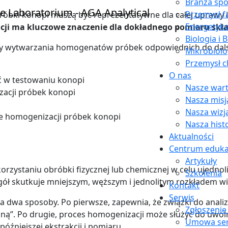
Branża sp
Przemysł 
róbki konopi muszą być reprezentatywne dla całej uprawy i
Energetyk
ncji ma kluczowe znaczenie dla dokładnego pomiaru skł
Biologia i 
y wytwarzania homogenatów próbek odpowiednich do dalszej
Mikrobiolo
Przemysł c
O nas
ć w testowaniu konopi
Nasze wart
zacji próbek konopi
Nasza misj
Nasza wizj
e homogenizacji próbek konopi
Nasza hist
Aktualności
Centrum eduka
Artykuły
zystaniu obróbki fizycznej lub chemicznej w celu ujednoli
Szkolenia
ogół skutkuje mniejszym, węższym i jednolitym rozkładem wi
Kontakt
Serwis
 na dwa sposoby. Po pierwsze, zapewnia, że ​​związki do ana
Zgłoszenie
ną”. Po drugie, proces homogenizacji może służyć do uwoln
Umowa se
óźniejszej ekstrakcji i pomiaru.