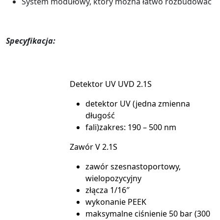
System modułowy, który można łatwo rozbudować
Specyfikacja:
Detektor UV UVD 2.1S
detektor UV (jedna zmienna
długość
fali)zakres: 190 – 500 nm
Zawór V 2.1S
zawór szesnastoportowy,
wielopozycyjny
złącza 1/16″
wykonanie PEEK
maksymalne ciśnienie 50 bar (300