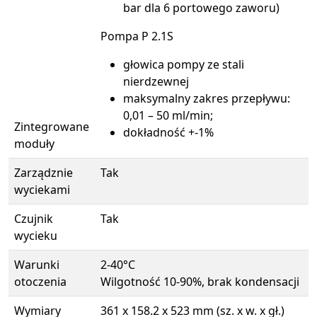
bar dla 6 portowego zaworu)
Pompa P 2.1S
głowica pompy ze stali
nierdzewnej
maksymalny zakres przepływu:
0,01 – 50 ml/min;
Zintegrowane
dokładność +-1%
moduły
Zarządznie
Tak
wyciekami
Czujnik
Tak
wycieku
Warunki
2-40°C
otoczenia
Wilgotność 10-90%, brak kondensacji
Wymiary
361 x 158.2 x 523 mm (sz. x w. x gł.)