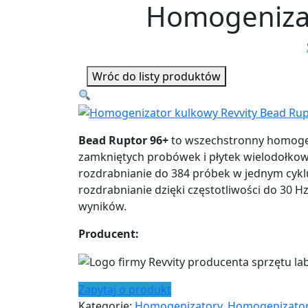
Homogenizat
Wróc do listy produktów
Bead
Ruptor
96+
to wszechstronny homoge
zamkniętych probówek i płytek
wielodołko
rozdrabnianie do 384 próbek w jednym cykl
rozdrabnianie
dzięki częstotliwości
do
30
H
wyników.
Producent:
Zapytaj o produkt
Kategorie:
Homogenizatory
,
Homogenizator