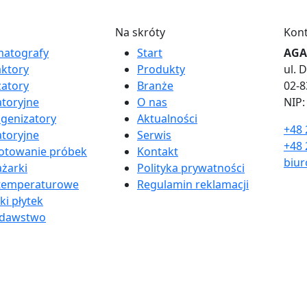
Na skróty
Kon
atografy
Start
AGA 
aktory
Produkty
ul. 
izatory
Branże
02-
atoryjne
O nas
NIP:
enizatory
Aktualności
+48 
atoryjne
Serwis
+48 
otowanie próbek
Kontakt
biur
żarki
Polityka prywatności
temperaturowe
Regulamin reklamacji
ki płytek
odawstwo