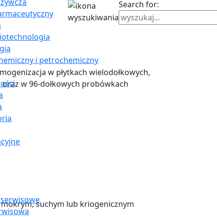
ożywcza
Search for:
farmaceutyczny
a
Biotechnologia
gia
hemiczny i petrochemiczny
omogenizacja w płytkach wielodołkowych,
ości
ą oraz w 96-dołkowych probówkach
a
a
oria
cyjne
 serwisowe
ie mokrym, suchym lub kriogenicznym
rwisowa