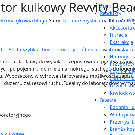
or kulkowy Revvity Bea
Start
Produkty
Strona głowna bloga
Autor
Tetiana Onyshchuk
dnia 5/23/2
Chromatog
Akcesoria 
Filtracja
Ekstrakcja
Liofilizacja
Homogeniz
nizator kulkowy do wysokoprzepustowego przetwarzania 
Przygotow
wych
po
pojemn
iki do mielenia mokrego, suchego i kriogen
Czytniki pł
u. Wyposażony w cyfrowe sterowanie z możliwością zapisu
Zamrażark
z
i dużemu zakresowi ruchu. Idealny do laboratoriów wymag
Liczniki k
Krwiodaw
Branże
Badania i 
Woda pitn
Przemysł 
Branża ko
y kulkowe