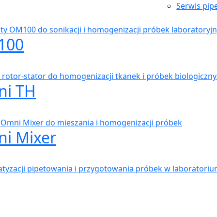
Serwis pip
100
ni TH
i Mixer