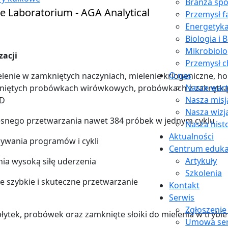
Branża sp
Przemysł 
Energetyk
Biologia i 
Mikrobiolo
zacji
Przemysł c
O nas
elenie w zamkniętych naczyniach, mielenie kriogeniczne, h
Nasze wart
kniętych probówkach wirówkowych, probówkach z zakrętk
Nasza misj
2D
Nasza wizj
snego przetwarzania nawet 384 próbek w jednym cyklu
Nasza hist
Aktualności
sywania programów i cykli
Centrum eduka
Artykuły
ia wysoką siłę uderzenia
Szkolenia
e szybkie i skuteczne przetwarzanie
Kontakt
Serwis
Zgłoszenie
łytek, probówek oraz zamknięte słoiki do mielenia w tryb
Umowa se