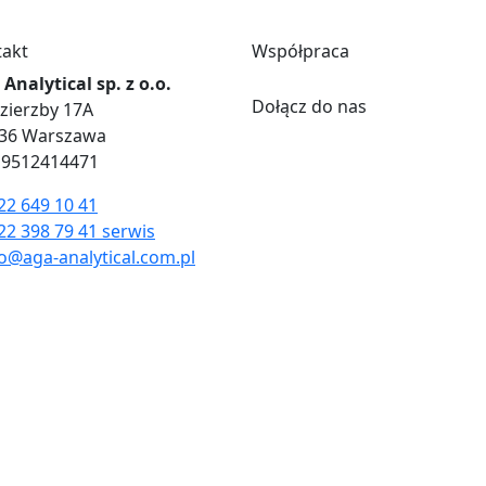
takt
Współpraca
Analytical sp. z o.o.
Dołącz do nas
Dzierzby 17A
836 Warszawa
 9512414471
22 649 10 41
22 398 79 41 serwis
o@aga-analytical.com.pl