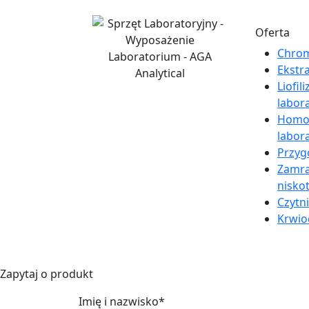
Oferta
Chrom
Ekstr
Liofil
labor
Homog
labor
Przyg
Zamra
nisko
Czytni
Krwi
Zapytaj o produkt
Imię i nazwisko*