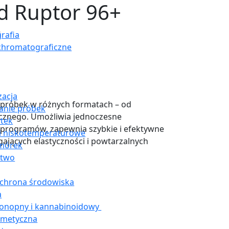
d Ruptor 96+
5
rafia
chromatograficzne
acja
próbek w różnych formatach – od
anie próbek
icznego. Umożliwia jednoczesne
ytek
 programów, zapewnia szybkie i efektywne
i niskotemperaturowe
ających elastyczności i powtarzalnych
omórek
stwo
ochrona środowiska
a
konopny i kannabinoidowy
smetyczna